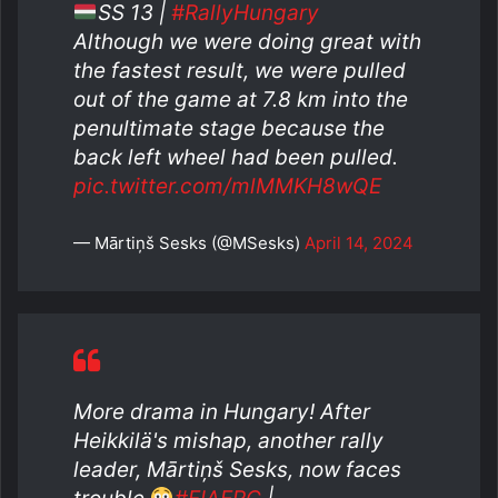
SS 13 |
#RallyHungary
Although we were doing great with
the fastest result, we were pulled
out of the game at 7.8 km into the
penultimate stage because the
back left wheel had been pulled.
pic.twitter.com/mlMMKH8wQE
— Mārtiņš Sesks (@MSesks)
April 14, 2024
More drama in Hungary! After
Heikkilä's mishap, another rally
leader, Mārtiņš Sesks, now faces