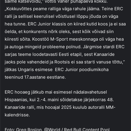
saime katsevõidu,“ võttis Vaher pühapäeva kokku.
„Kokkuvõttes peame ralliga väga rahule jääma. Teine ERC
ralli ja sellisel keerulisel võistlusel lõppu jõuda on väga
hea tunne. ERC Junior klassis on kiired kutid koos ja ei saa
öelda, et konkurents nõrk oleks, sest kõik võivad siin
kiiresti sõita. Koostöö M-Sport meeskonnaga oli väga hea
ja autoga mingeid probleeme polnud. Järgmise stardi ERC
sarjas teeme loodetavasti Eesti etapil, sest Kanaaride
jaoks pole vahendeid ja Rootsis ei saa starti vanuse tõttu,“
jätkas Ungaris esimese ERC Junior poodiumikoha
teeninud 17.aastane eestlane.
ERC hooaeg jätkub mai esimesel nädalavahetusel
Hispaanias, kui 2.-4. maini sõidetakse järjekorras 48.
Kanaaride ralli, mis hooajal 2025 kuulub autoralli MM-
kalendrisse.
Foto: Greg Roslon, @World / Red Bull Content Pool