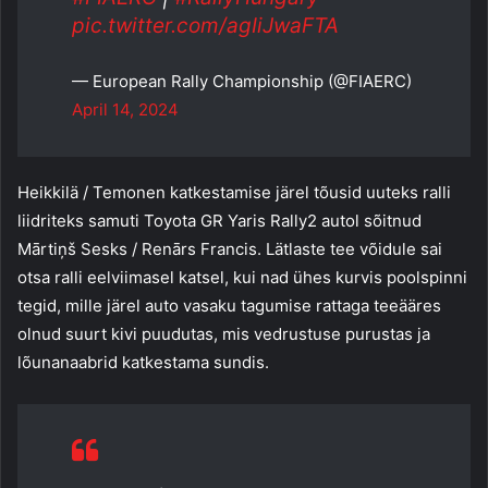
pic.twitter.com/agIiJwaFTA
— European Rally Championship (@FIAERC)
April 14, 2024
Heikkilä / Temonen katkestamise järel tõusid uuteks ralli
liidriteks samuti Toyota GR Yaris Rally2 autol sõitnud
Mārtiņš Sesks / Renārs Francis. Lätlaste tee võidule sai
otsa ralli eelviimasel katsel, kui nad ühes kurvis poolspinni
tegid, mille järel auto vasaku tagumise rattaga teeääres
olnud suurt kivi puudutas, mis vedrustuse purustas ja
lõunanaabrid katkestama sundis.