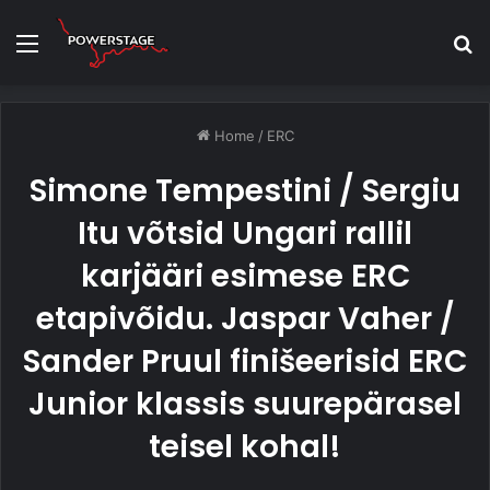
Menu
S
fo
Home
/
ERC
Simone Tempestini / Sergiu
Itu võtsid Ungari rallil
karjääri esimese ERC
etapivõidu. Jaspar Vaher /
Sander Pruul finišeerisid ERC
Junior klassis suurepärasel
teisel kohal!