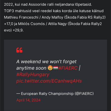
2022, kui nad Assooride ralli neljandana lõpetasid.
TOP3 mahtusid veel reedel kaks korda üle katuse käinud
Mathieu Franceschi / Andy Malfoy (Škoda Fabia RS Rally2)
+17,0 ja Miklós Csomós / Attila Nagy (Škoda Fabia Rally2
evo) +29,9.
A weekend we won’t forget
anytime soon
#FIAERC
|
#RallyHungary
pic.twitter.com/ECanhwqAHs
— European Rally Championship (@FIAERC)
April 14, 2024