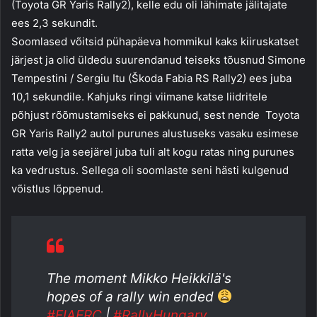
(Toyota GR Yaris Rally2), kelle edu oli lähimate jälitajate
ees 2,3 sekundit.
Soomlased võitsid pühapäeva hommikul kaks kiiruskatset
järjest ja olid üldedu suurendanud teiseks tõusnud Simone
Tempestini / Sergiu Itu (Škoda Fabia RS Rally2) ees juba
10,1 sekundile. Kahjuks ringi viimane katse liidritele
põhjust rõõmustamiseks ei pakkunud, sest nende Toyota
GR Yaris Rally2 autol purunes alustuseks vasaku esimese
ratta velg ja seejärel juba tuli alt kogu ratas ning purunes
ka vedrustus. Sellega oli soomlaste seni hästi kulgenud
võistlus lõppenud.
The moment Mikko Heikkilä's
hopes of a rally win ended
#FIAERC
|
#RallyHungary