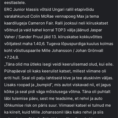
eestlastele.
ERC Junior klassis võtsid Ungari rallil etapivõidu
varalahkunud Colin McRae vennapoeg Max ja tema
kaardilugeja Cameron Fair. Ralli jooksul neli kiiruskatset
võitnud ja vaid kahel korral TOP3 välja jäänud Jaspar
Vaher / Sander Pruul jäid 13. kiiruskatse kokkuvõttes
võitjatest maha 1.40,6. Tugeva lõpuspurdiga kuulus kolmas
koht võistluspaarile Mille Johansson / Johan Grönvall
+7.24,8.
„Täna olid ma ütleks isegi veidi keerulisemad olud, kui eile.
Pühapäeval oli kaks keerulist katset, millest viimane oli
eriti hull. Seal oli palju lahtiseid kive ja tee aluskivim väljas.
Lisaks roopad ja „bumpid“, mis autot viskavad nii, et jagus
kõike ja seal pidi väga mõistusega võtma. Täna oli puhtalt
läbi tulemise päev, sest me teadsime, et rehvi ja auto
lõhkumise risk on päris suur. Viimasel katsel ei tulnud me
ka kiirelt, kuid Mille Johanssonil läks kaks rehvi ja siis