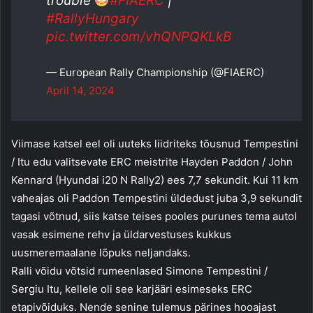
trouble
#FIAERC
|
#RallyHungary
pic.twitter.com/vhQNPQKLkB
— European Rally Championship (@FIAERC)
April 14, 2024
Viimase katsel eel oli uuteks liidriteks tõusnud Tempestini
/ Itu edu valitsevate ERC meistrite Hayden Paddon / John
Kennard (Hyundai i20 N Rally2) ees 7,7 sekundit. Kui 11 km
vaheajas oli Paddon Tempestini üldedust juba 3,9 sekundit
tagasi võtnud, siis katse teises pooles purunes tema autol
vasak esimene rehv ja üldarvestuses kukkus
uusmeremaalane lõpuks neljandaks.
Ralli võidu võtsid rumeenlased Simone Tempestini /
Sergiu Itu, kellele oli see karjääri esimeseks ERC
etapivõiduks. Nende senine tulemus pärines hooajast