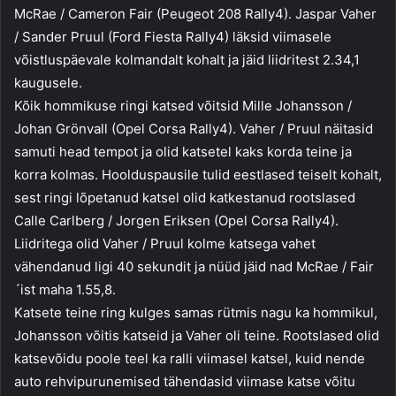
McRae / Cameron Fair (Peugeot 208 Rally4). Jaspar Vaher
/ Sander Pruul (Ford Fiesta Rally4) läksid viimasele
võistluspäevale kolmandalt kohalt ja jäid liidritest 2.34,1
kaugusele.
Kõik hommikuse ringi katsed võitsid Mille Johansson /
Johan Grönvall (Opel Corsa Rally4). Vaher / Pruul näitasid
samuti head tempot ja olid katsetel kaks korda teine ja
korra kolmas. Hoolduspausile tulid eestlased teiselt kohalt,
sest ringi lõpetanud katsel olid katkestanud rootslased
Calle Carlberg / Jorgen Eriksen (Opel Corsa Rally4).
Liidritega olid Vaher / Pruul kolme katsega vahet
vähendanud ligi 40 sekundit ja nüüd jäid nad McRae / Fair
´ist maha 1.55,8.
Katsete teine ring kulges samas rütmis nagu ka hommikul,
Johansson võitis katseid ja Vaher oli teine. Rootslased olid
katsevõidu poole teel ka ralli viimasel katsel, kuid nende
auto rehvipurunemised tähendasid viimase katse võitu