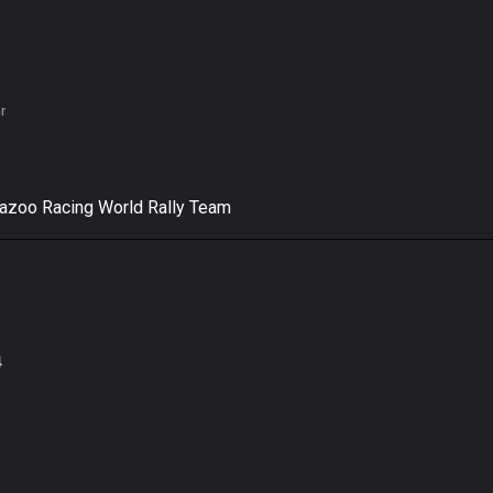
r
azoo Racing World Rally Team
4