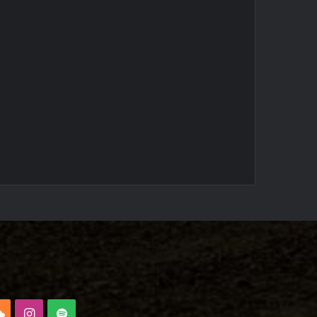
e
SoundCloud
Instagram
Spotify