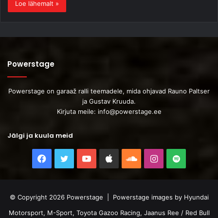
Loe lähemalt »
Powerstage
Powerstage on garaaž ralli teemadele, mida ohjavad Rauno Paltser
ja Gustav Kruuda.
Kirjuta meile:
info@powerstage.ee
Jälgi ja kuula meid
Facebook
Twitter
YouTube
Apple
SoundCloud
Instagram
Spotify
© Copyright 2026 Powerstage | Powerstage images by Hyundai
Motorsport, M-Sport, Toyota Gazoo Racing, Jaanus Ree / Red Bull