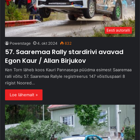
Eesti autoralli
Powerstage
4. okt 2024
632
57. Saaremaa Rally stardirivi avavad
Egon Kaur / Allan Birjukov
Ken Torn läheb koos Kauri Pannasega püüdma esimest Saaremaa
ralli võitu 57. Saaremaa Rallyle registreerus 147 võistluspaari 8
riigist Noored…
Loe lähemalt »