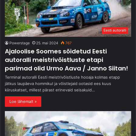
Eesti autoralli
Powerstage
25. mai 2024
767
Ajaloolise Soomes sõidetud Eesti
autoralli meistrivõistluste etapi
parimad olid Urmo Aava / Janno Siitan!
Terminal autoralli Eesti meistrivõistluste hooaja kolmas etapp
jätkus laupäeva hommikul ja võistlejaid ootasid ees kuus
kiiruskatset, millest pärast erinevaid seisakuid…
Loe lähemalt »