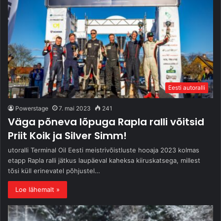
Eesti autoralli
Powerstage
7. mai 2023
241
Väga põneva lõpuga Rapla ralli võitsid
Priit Koik ja Silver Simm!
utoralli Terminal Oil Eesti meistrivõistluste hooaja 2023 kolmas
etapp Rapla ralli jätkus laupäeval kaheksa kiiruskatsega, millest
tõsi küll erinevatel põhjustel…
Loe lähemalt »