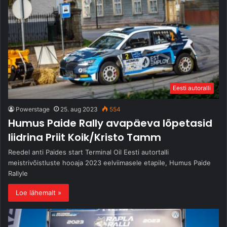
Eesti autoralli
Powerstage
25. aug 2023
554
Humus Paide Rally avapäeva lõpetasid
liidrina Priit Koik/Kristo Tamm
Reedel anti Paides start Terminal Oil Eesti autortalli
meistrivõistluste hooaja 2023 eelviimasele etapile, Humus Paide
Rallyle
Loe lähemalt »