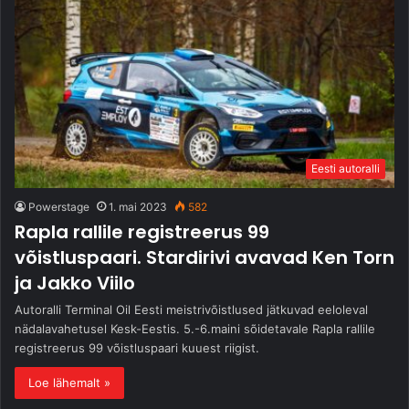
Eesti autoralli
Powerstage
1. mai 2023
582
Rapla rallile registreerus 99
võistluspaari. Stardirivi avavad Ken Torn
ja Jakko Viilo
Autoralli Terminal Oil Eesti meistrivõistlused jätkuvad eeloleval
nädalavahetusel Kesk-Eestis. 5.-6.maini sõidetavale Rapla rallile
registreerus 99 võistluspaari kuuest riigist.
Loe lähemalt »