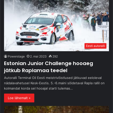
Eesti autoralli
Powerstage
2. mai 2023
292
Estonian Junior Challenge hooaeg
jätkub Raplamaa teedel
Autoralli Terminal Oil Eesti meistrivõistlused jätkuvad eeloleval
nädalavahetusel Kesk-Eestis. 5.-6.maini sõidetaval Rapla rallil on
kolmandat korda sel hooajal starti tulemas…
Loe lähemalt »