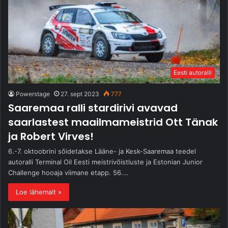
Eesti autoralli
Powerstage
27. sept 2023
777
Saaremaa ralli stardirivi avavad
saarlastest maailmameistrid Ott Tänak
ja Robert Virves!
6.-7. oktoobrini sõidetakse Lääne- ja Kesk-Saaremaa teedel
autoralli Terminal Oil Eesti meistrivõistluste ja Estonian Junior
Challenge hooaja viimane etapp. 56.…
Loe lähemalt »