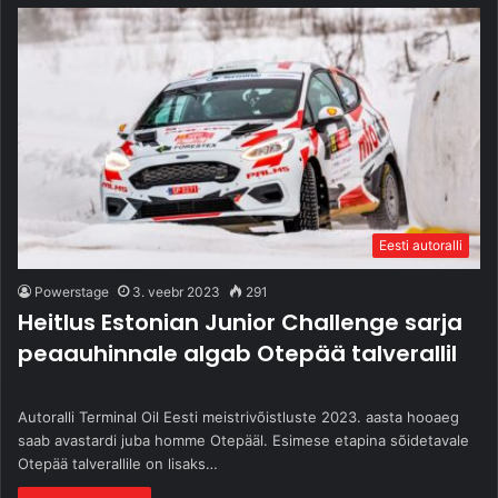
Eesti autoralli
Powerstage
3. veebr 2023
291
Heitlus Estonian Junior Challenge sarja
peaauhinnale algab Otepää talverallil
Autoralli Terminal Oil Eesti meistrivõistluste 2023. aasta hooaeg
saab avastardi juba homme Otepääl. Esimese etapina sõidetavale
Otepää talverallile on lisaks…