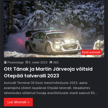
Eesti autoralli
Powerstage
5. veebr 2023
363
Ott Tänak ja Martin Järveoja võitsid
Otepää talveralli 2023
Autoralli Terminal Oil Eesti meistrivõistluste 2023. aasta
avaetapina sõideti laupäeval Otepää talveralli. Ideaalsetes
talveoludes sõidetud hooaja avavõistlusele stardi saanud 83…
Loe lähemalt »