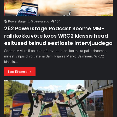
Powerstage
5 päeva ago
154
252 Powerstage Podcast Soome MM-
ralli kokkuvõte koos WRC2 klassis head
esitused teinud eestlaste intervjuudega
Soome MM-ralli pakkus põnevust ja sel korral ka palju draamat,
millest väljusid võitjatena Sami Pajari / Marko Salminen. WRC2
klassis…
Loe lähemalt »