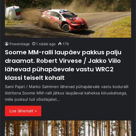
Powerstage
1 nädal ago
179
Soome MM-ralli laupäev pakkus palju
draamat. Robert Virvese / Jakko Viilo
lähevad pühapäevale vastu WRC2
klassi teiselt kohalt
Sami Pajari / Marko Salminen lähevad pühapäevale vastu koduralli
liidritena Soome MM-ralli jätkus laupäeval kaheksa kiiruskatsega,
mille jooksul tuli võistlejatel…
Loe lähemalt »