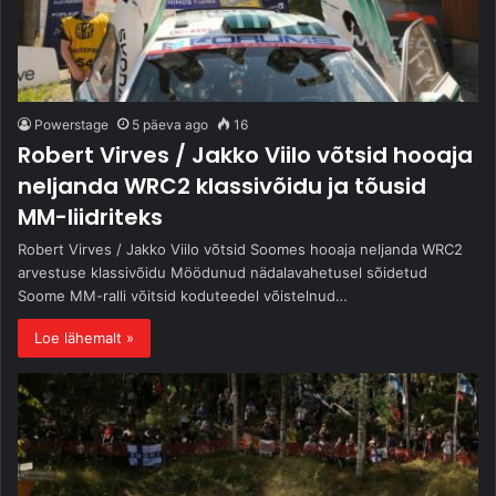
Powerstage
5 päeva ago
16
Robert Virves / Jakko Viilo võtsid hooaja
neljanda WRC2 klassivõidu ja tõusid
MM-liidriteks
Robert Virves / Jakko Viilo võtsid Soomes hooaja neljanda WRC2
arvestuse klassivõidu Möödunud nädalavahetusel sõidetud
Soome MM-ralli võitsid koduteedel võistelnud…
Loe lähemalt »