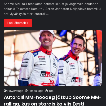
Soome MM-ralli testikatse parimat kiirust ja vingemaid õhulende
näitasid Takamoto Katsuta / Aaron Johnston Neljapäeva hommikul
anti Jyväskyläs start autoralli…
Loe lähemalt »
Powerstage
1 nädal ago
185
Autoralli MM-hooaeg jätkub Soome MM-
ralliga, kus on stardis ka viis Eesti