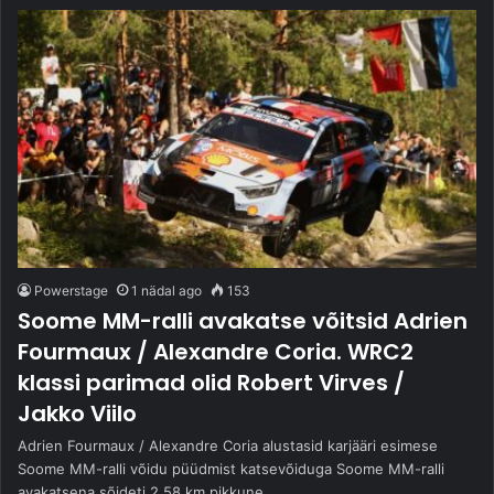
Powerstage
1 nädal ago
153
Soome MM-ralli avakatse võitsid Adrien
Fourmaux / Alexandre Coria. WRC2
klassi parimad olid Robert Virves /
Jakko Viilo
Adrien Fourmaux / Alexandre Coria alustasid karjääri esimese
Soome MM-ralli võidu püüdmist katsevõiduga Soome MM-ralli
avakatsena sõideti 2,58 km pikkune…