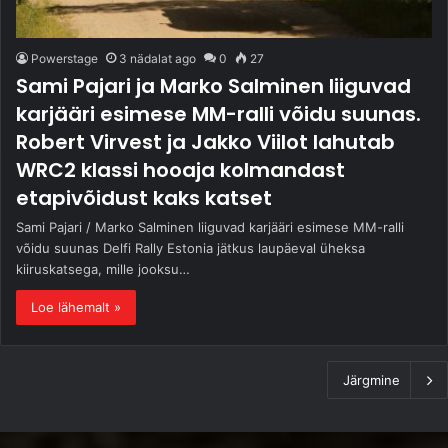
Powerstage
3 nädalat ago
0
27
Sami Pajari ja Marko Salminen liiguvad
karjääri esimese MM-ralli võidu suunas.
Robert Virvest ja Jakko Viilot lahutab
WRC2 klassi hooaja kolmandast
etapivõidust kaks katset
Sami Pajari / Marko Salminen liiguvad karjääri esimese MM-ralli
võidu suunas Delfi Rally Estonia jätkus laupäeval üheksa
kiiruskatsega, mille jooksu…
Loe lähemalt »
Järgmine