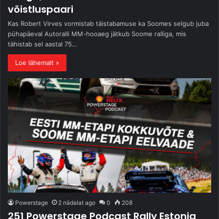
võistluspaari
Kas Robert Virves vormistab täistabamuse ka Soomes selgub juba
pühapäeval Autoralli MM-hooaeg jätkub Soome ralliga, mis
tähistab sel aastal 75…
Loe lähemalt »
Powerstage
2 nädalat ago
0
208
251 Powerstage Podcast Rally Estonia