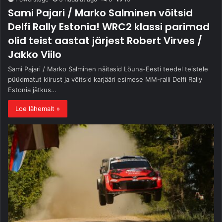
Sami Pajari / Marko Salminen võitsid
Delfi Rally Estonia! WRC2 klassi parimad
olid teist aastat järjest Robert Virves /
Jakko Viilo
Sami Pajari / Marko Salminen näitasid Lõuna-Eesti teedel teistele
püüdmatut kiirust ja võitsid karjääri esimese MM-ralli Delfi Rally
Estonia jätkus…
Loe lähemalt »