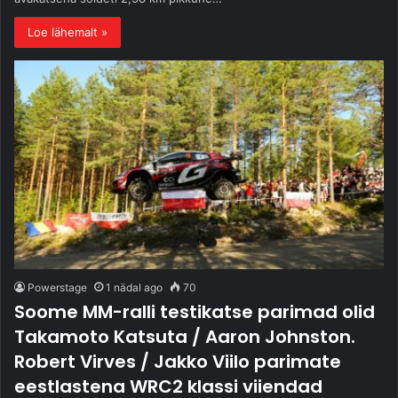
Loe lähemalt »
Powerstage
1 nädal ago
70
Soome MM-ralli testikatse parimad olid
Takamoto Katsuta / Aaron Johnston.
Robert Virves / Jakko Viilo parimate
eestlastena WRC2 klassi viiendad