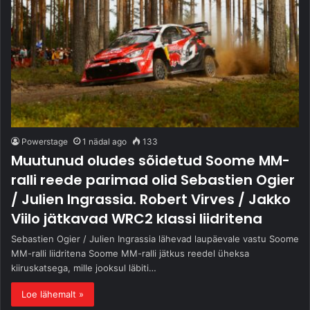
Powerstage
1 nädal ago
133
Muutunud oludes sõidetud Soome MM-
ralli reede parimad olid Sebastien Ogier
/ Julien Ingrassia. Robert Virves / Jakko
Viilo jätkavad WRC2 klassi liidritena
Sebastien Ogier / Julien Ingrassia lähevad laupäevale vastu Soome
MM-ralli liidritena Soome MM-ralli jätkus reedel üheksa
kiiruskatsega, mille jooksul läbiti…
Loe lähemalt »