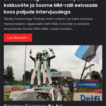
kokkuvõte ja Soome MM-ralli eelvaade
koos paljude intervjuudega
Värske Powerstage Podcast teeb rohkem, kui kahe tunnises
maratonsaates tagasivaate Delfi Rally Estoniale ja eelvaate
eesootavale Soome MM-rallile. Lisaks Gustavi…
Loe lähemalt »
Powerstage
3 nädalat ago
0
19